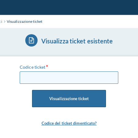
ci
Visualizzazione ticket
Visualizza ticket esistente
Codice ticket
Visualizzazione ticket
Codice del ticket dimenticato?