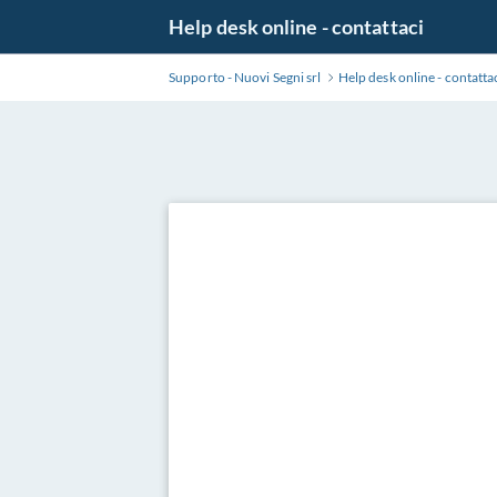
Salta
Help desk online - contattaci
al
contenuto
Supporto - Nuovi Segni srl
Help desk online - contatta
principale