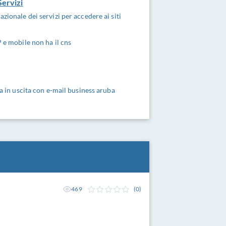
Servizi
zionale dei servizi per accedere ai siti
 e mobile non ha il cns
ta in uscita con e-mail business aruba
469
(0)