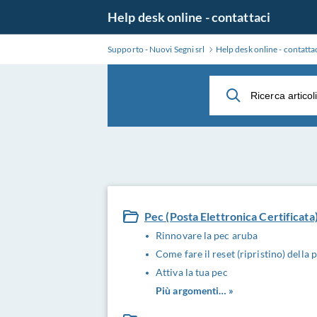
Salta
Help desk online - contattaci
al
contenuto
Supporto - Nuovi Segni srl
Help desk online - contatta
principale
Pec (Posta Elettronica Certificata
Rinnovare la pec aruba
Come fare il reset (ripristino) dell
Attiva la tua pec
Più argomenti… »