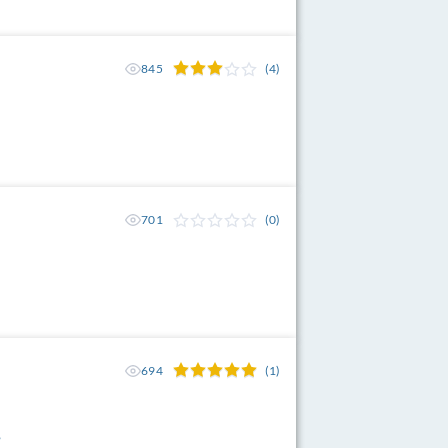
845
(4)
701
(0)
694
(1)
,