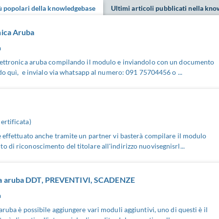
iù popolari della knowledgebase
Ultimi articoli pubblicati nella kn
nica Aruba
a
elettronica aruba compilando il modulo e inviandolo con un documento
ndo quì, e invialo via whatsapp al numero: 091 75704456 o ...
ertificata)
e effettuato anche tramite un partner vi basterà compilare il modulo
 di riconoscimento del titolare all'indirizzo nuovisegnisrl...
ica aruba DDT, PREVENTIVI, SCADENZE
a
aruba è possibile aggiungere vari moduli aggiuntivi, uno di questi è il