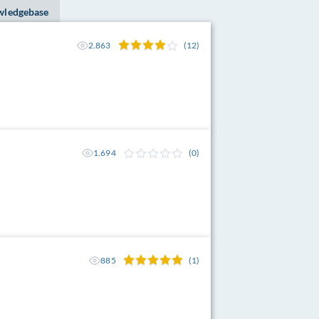
owledgebase
2.863
(12)
1.694
(0)
885
(1)