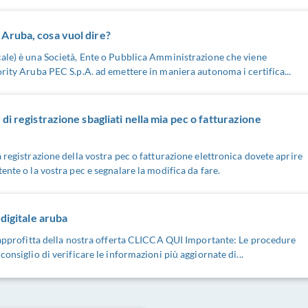
Aruba, cosa vuol dire?
cale) è una Società, Ente o Pubblica Amministrazione che viene
ority Aruba PEC S.p.A. ad emettere in maniera autonoma i certifica...
di registrazione sbagliati nella mia pec o fatturazione
 registrazione della vostra pec o fatturazione elettronica dovete aprire
ente o la vostra pec e segnalare la modifica da fare.
 digitale aruba
, approfitta della nostra offerta CLICCA QUI Importante: Le procedure
onsiglio di verificare le informazioni più aggiornate di...