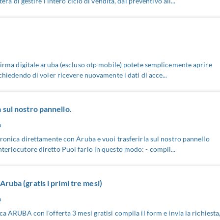
i gestire l'intero ciclo di vendita, dal preventivo all...
a firma digitale aruba (escluso otp mobile) potete semplicemente aprire
 chiedendo di voler ricevere nuovamente i dati di acce...
 sul nostro pannello.
a
ttronica direttamente con Aruba e vuoi trasferirla sul nostro pannello
nterlocutore diretto Puoi farlo in questo modo: - compil...
Aruba (gratis i primi tre mesi)
a
ca ARUBA con l'offerta 3 mesi gratisi compila il form e invia la richiesta